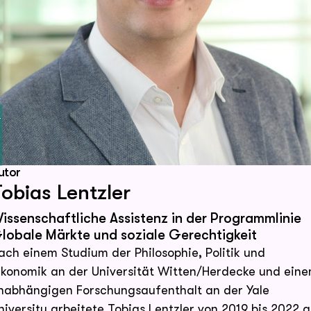
pf
©
utor
obias Lentzler
issenschaftliche Assistenz in der Programmlinie
lobale Märkte und soziale Gerechtigkeit
ach einem Studium der Philosophie, Politik und
konomik an der Universität Witten/Herdecke und ein
nabhängigen Forschungsaufenthalt an der Yale
niversity arbeitete Tobias Lentzler von 2019 bis 2022 a