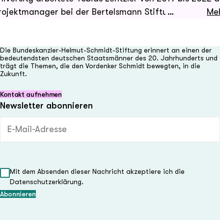
rojektmanager bei der Bertelsmann Stiftung. Seit
Me
ugust 2022 promoviert er an der TU Chemnitz im
ereich der Intellectual History. Von Dezember 2022 bis
Die Bundeskanzler-Helmut-Schmidt-Stiftung erinnert an einen der
ärz 2024 war er als wissenschaftlicher Assistent in de
bedeutendsten deutschen Staatsmänner des 20. Jahrhunderts und
rogrammlinie Globale Märkte und soziale Gerechtigke
trägt die Themen, die den Vordenker Schmidt bewegten, in die
Zukunft.
ätig.
Kontakt aufnehmen
Newsletter abonnieren
E-Mail-Adresse (Pflichtfeld)
Mit dem Absenden dieser Nachricht akzeptiere ich die
Datenschutzerklärung.