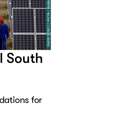
picture alliance / Reuters | CARLOS BARRIA
l South
dations for