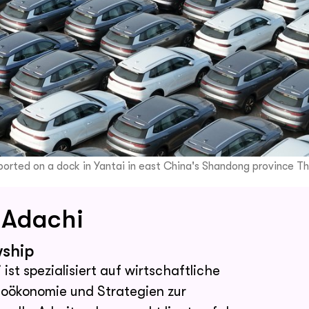
xported on a dock in Yantai in east China's Shandong province T
 Adachi
wship
ist spezialisiert auf wirtschaftliche
eoökonomie und Strategien zur