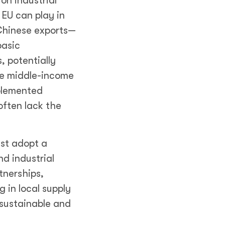
on industrial
 EU can play in
 Chinese exports—
basic
 potentially
ile middle-income
mplemented
often lack the
st adopt a
nd industrial
tnerships,
 in local supply
g sustainable and