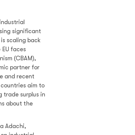
industrial
sing significant
 is scaling back
e EU faces
anism (CBAM),
mic partner for
ve and recent
 countries aim to
 trade surplus in
ns about the
ya Adachi,