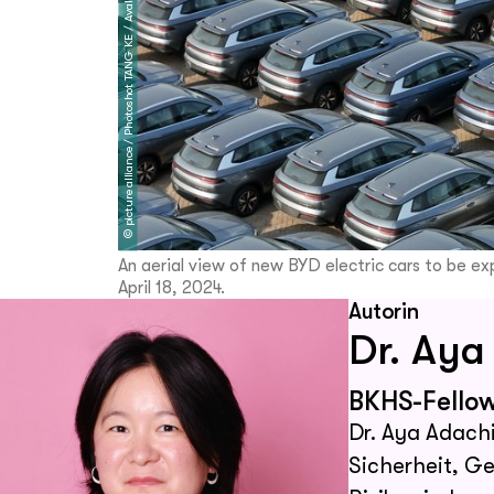
picture alliance / Photoshot TANG KE / Avalon
©
An aerial view of new BYD electric cars to be e
April 18, 2024.
Autorin
Dr. Aya
BKHS-Fello
Dr. Aya Adachi 
Sicherheit, G