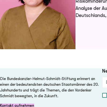
Risikominderun
Analyse der Au
Deutschlands,
Schwerpunkt 
Regionen Indo-
studierte Inte
Politik Ostasi
Universität G
und der Zhejia
Datenanalystin
Ne
Fellowship im
Die Bundeskanzler-Helmut-Schmidt-Stiftung erinnert an
2024 „For a Ju
E-
einen der bedeutendsten deutschen Staatsmänner des 20.
Jahrhunderts und trägt die Themen, die den Vordenker
Schmidt bewegten, in die Zukunft.
Kontakt aufnehmen