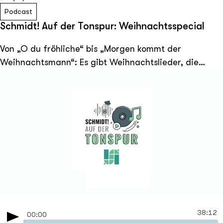
Podcast
Schmidt! Auf der Tonspur: Weihnachtsspecial
Von „O du fröhliche“ bis „Morgen kommt der
Weihnachtsmann“: Es gibt Weihnachtslieder, die
eigentlich jeder kennt. Aber kennen wir auch ihre
Geschichte? Die Ursprünge vieler
Weihnachtsmelodien liegen Jahrhunderte zurück. Ihre
Wege durch die Welt zeigen uns auch immer ein
Stück Globalgeschichte. Außerdem hört ihr in dieser
Folge Helmut Schmidt selbst am Klavier und was bei
Familie Schmidt zu Weihnachten auf den Tisch kam.
38:12
00:00