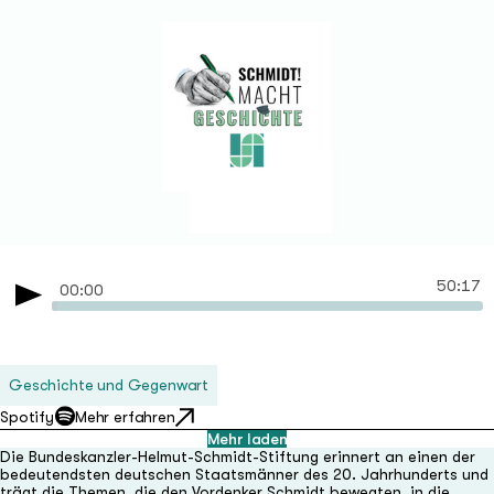
die Motive von Täterinnen und Täter verständlich
erklärt werden, auch wenn die kaum nachvollziehbar
sind? Diesen und andere Fragen musste sich auch
das Ausstellungsteam der Bundeskanzler-Helmut-
Schmidt-Stiftung stellen. In der ersten Folge der
neuen Podcast-Reihe „Schmidt! Macht Geschichte“
geht es um Helmut Schmidt, den „Deutschen Herbst“
und wie der Weg vom leeren Raum zur fertigen
Ausstellung aussieht.
50:17
00:00
Play
Geschichte und Gegenwart
Spotify
Mehr erfahren
Mehr laden
Die Bundeskanzler-Helmut-Schmidt-Stiftung erinnert an einen der
bedeutendsten deutschen Staatsmänner des 20. Jahrhunderts und
trägt die Themen, die den Vordenker Schmidt bewegten, in die