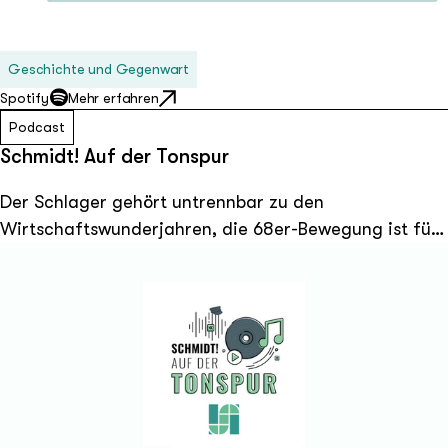
Play
Geschichte und Gegenwart
Spotify
Mehr erfahren
Podcast
Schmidt! Auf der Tonspur
Der Schlager gehört untrennbar zu den
Wirtschaftswunderjahren, die 68er-Bewegung ist für
viele undenkbar ohne die Gitarrenriffs von Jimi
Hendrix: Jede Epoche, jedes historische Ereignis und
jede soziale Bewegung hat einen eigenen Soundtrack,
der viel darüber verrät, was die Menschen damals
gedacht und gefühlt haben. In dem Podcast
„Schmidt! Auf der Tonspur“ begeben wir uns auf eine
musikalische Spurensuche, quer durch die Geschichte
der Bundesrepublik Deutschland. Dabei fragen wir uns