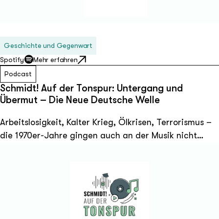
dabei: Was hat Helmut Schmidt eigentlich gehört?
Geschichte und Gegenwart
Spotify
Mehr erfahren
Podcast
Schmidt! Auf der Tonspur: Untergang und
Übermut – Die Neue Deutsche Welle
Arbeitslosigkeit, Kalter Krieg, Ölkrisen, Terrorismus –
die 1970er-Jahre gingen auch an der Musik nicht
spurlos vorüber. In Westdeutschland gründeten sich
dutzende Bands, die die Stimmung dieser Zeit in ihrer
Musik verarbeiten. Inspiriert von Punk und New Wave
entstand die Neue Deutsche Welle. Was noch als
Untergrundbewegung begann, entwickelte sich in den
1980er-Jahre zu einem kommerziell gigantischen