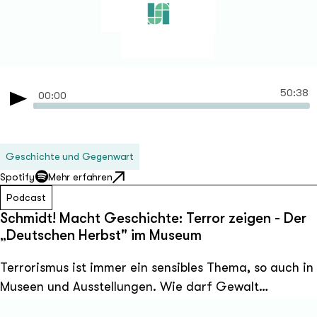
Erfolgsprojekt. Dennoch bleibt bis heute kaum ein
Musikgenre ist so undefinierbar, rätselhaft
experimentell und gleichzeitig so kurzlebig wie die
Neue Deutsche Welle. Ihre kulturelle Bedeutung wird
heute oft unterschätzt. In dieser Folge versuchen wir,
50:38
00:00
der NDW und dem Zeitgeist dieser Jahre auf die Spur
Play
zu kommen.
Geschichte und Gegenwart
Spotify
Mehr erfahren
Podcast
Schmidt! Macht Geschichte: Terror zeigen - Der
„Deutschen Herbst" im Museum
Terrorismus ist immer ein sensibles Thema, so auch in
Museen und Ausstellungen. Wie darf Gewalt
dargestellt werden, ohne zu verstören? Wie können