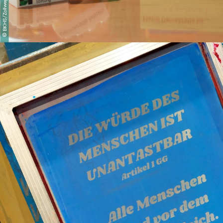
BKHS/Zollweg
©