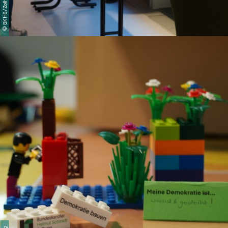
BKHS/Zollweg
©