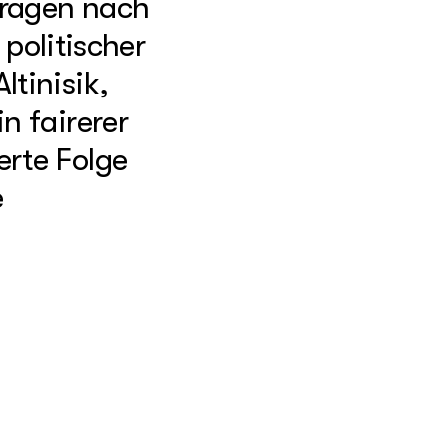
Fragen nach
 politischer
tinisik,
n fairerer
erte Folge
e