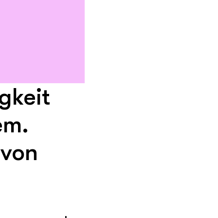
gkeit
em.
 von