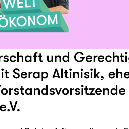
schaft und Gerechti
 Serap Altinisik, eh
orstandsvorsitzende
e.V.