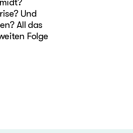
hmidt?
Krise? Und
en? All das
weiten Folge