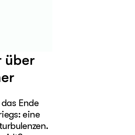
r über
mer
e das Ende
iegs: eine
turbulenzen.