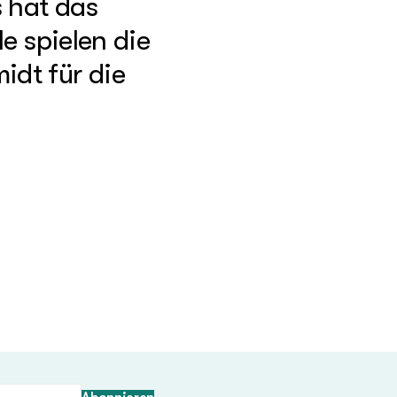
 hat das
e spielen die
idt für die