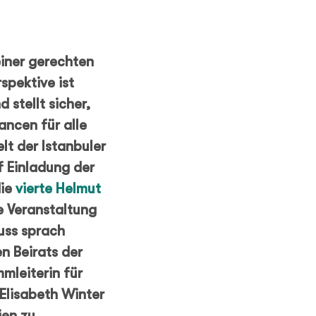
 einer gerechten
spektive ist
 stellt sicher,
ancen für alle
lt der Istanbuler
 Einladung der
die
vierte Helmut
e Veranstaltung
uss sprach
n Beirats der
mleiterin für
Elisabeth Winter
ien zu