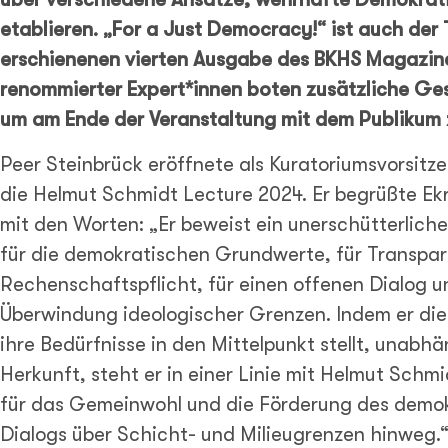
etablieren. „For a Just Democracy!“ ist auch der 
erschienenen vierten Ausgabe des BKHS Magazine
renommierter Expert*innen boten zusätzliche Ge
um am Ende der Veranstaltung mit dem Publikum z
Peer Steinbrück eröffnete als Kuratoriumsvorsitz
die Helmut Schmidt Lecture 2024. Er begrüßte E
mit den Worten: „Er beweist ein unerschütterlic
für die demokratischen Grundwerte, für Transpa
Rechenschaftspflicht, für einen offenen Dialog un
Überwindung ideologischer Grenzen. Indem er di
ihre Bedürfnisse in den Mittelpunkt stellt, unabhä
Herkunft, steht er in einer Linie mit Helmut Sch
für das Gemeinwohl und die Förderung des demo
Dialogs über Schicht- und Milieugrenzen hinweg.