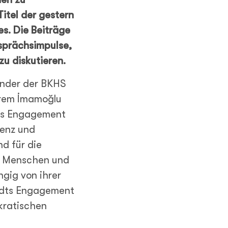
Titel der gestern
s. Die Beiträge
sprächsimpulse,
u diskutieren.
ender der BKHS
krem İmamoğlu
hes Engagement
renz und
d für die
e Menschen und
ngig von ihrer
midts Engagement
kratischen
“