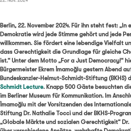
22. Nov. 2024
Berlin, 22. November 2024. Für ihn steht fest: „In
Demokratie wird jede Stimme gehört und jede Per
willkommen. Sie fördert eine lebendige Vielfalt und
dass Gerechtigkeit die Grundlage für gleiche Ch
ist.“ Unter dem Motto „For a Just Democracy!“ hie
Bürgermeister Ekrem İmamoğlu gestern Abend auf
Bundeskanzler-Helmut-Schmidt-Stiftung (BKHS) 
Schmidt Lecture
. Knapp 500 Gäste besuchten di
im Berliner Museum für Kommunikation. Im Anschl
İmamoğlu mit der Vorsitzenden des Internationale
Stiftung Dr. Nathalie Tocci und der BKHS-Program
„Globale Märkte und sozialen Gerechtigkeit“ Dr. 
über verschiedene Ansätze, wehrhafte Demokrat