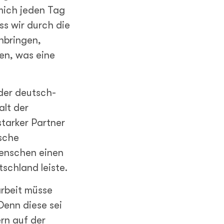
mich jeden Tag
ss wir durch die
nbringen,
en, was eine
der deutsch-
alt der
tarker Partner
ische
Menschen einen
schland leiste.
arbeit müsse
Denn diese sei
ern auf der