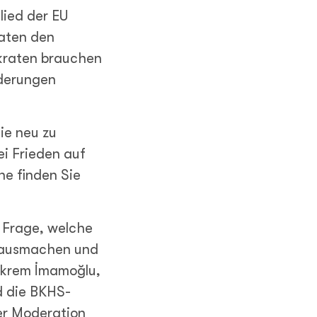
glied der EU
aten den
kraten brauchen
rderungen
ie neu zu
ei Frieden auf
he finden Sie
 Frage, welche
e ausmachen und
 Ekrem İmamoğlu,
nd die BKHS-
der Moderation