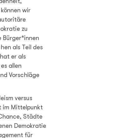
denheit,
 können wir
autoritäre
okratie zu
ie Bürger*innen
hen als Teil des
hat er als
es allen
 und Vorschläge
leism versus
t im Mittelpunkt
 Chance, Städte
 denen Demokratie
gagement für