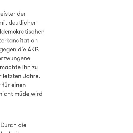
eister der
mit deutlicher
ialdemokratischen
terkanditat an
gegen die AKP.
 erzwungene
 machte ihn zu
r letzten Jahre.
 für einen
 nicht müde wird
 Durch die