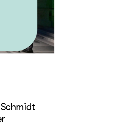
t Schmidt
er