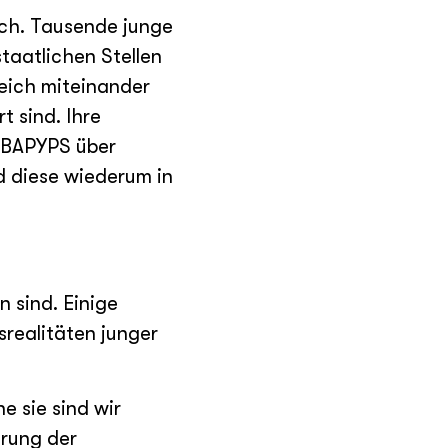
ich. Tausende junge
aatlichen Stellen
leich miteinander
 sind. Ihre
r BAPYPS über
d diese wiederum in
 sind. Einige
srealitäten junger
e sie sind wir
erung der