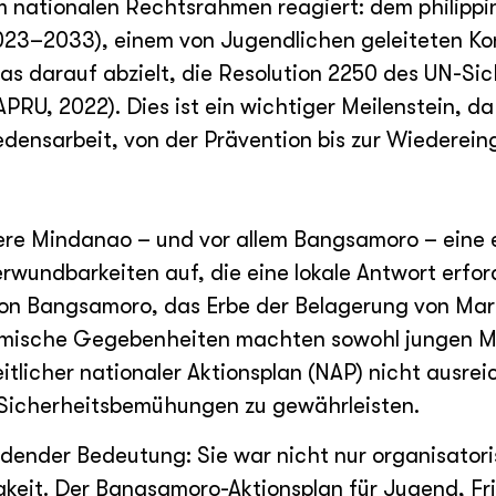
em nationalen Rechtsrahmen reagiert: dem philipp
023–2033), einem von Jugendlichen geleiteten Ko
s darauf abzielt, die Resolution 2250 des UN-Sich
RU, 2022). Dies ist ein wichtiger Meilenstein, d
densarbeit, von der Prävention bis zur Wiedereing
dere Mindanao – und vor allem Bangsamoro – eine
rwundbarkeiten auf, die eine lokale Antwort erfor
on Bangsamoro, das Erbe der Belagerung von Mar
onomische Gegebenheiten machten sowohl jungen 
itlicher nationaler Aktionsplan (NAP) nicht ausre
d Sicherheitsbemühungen zu gewährleisten.
dender Bedeutung: Sie war nicht nur organisatori
igkeit. Der Bangsamoro-Aktionsplan für Jugend, F