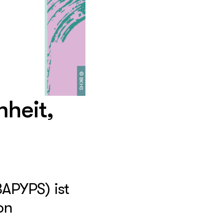
©
BKHS
nheit,
BAPYPS) ist
on