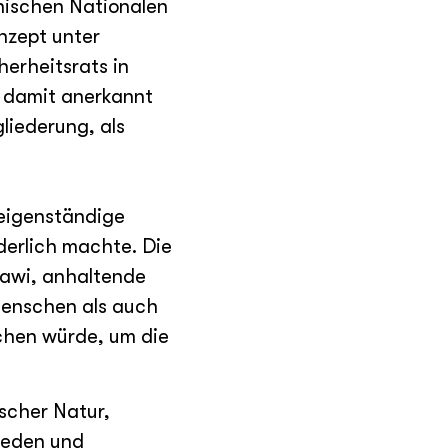
inischen Nationalen
nzept unter
erheitsrats in
a damit anerkannt
liederung, als
 eigenständige
derlich machte. Die
awi, anhaltende
Menschen als auch
ichen würde, um die
scher Natur,
rieden und