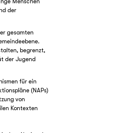
 Junge Menschen
und der
der gesamten
Gemeindeebene.
talten, begrenzt,
ät der Jugend
ismen für ein
ktionspläne (NAPs)
tzung von
ilen Kontexten