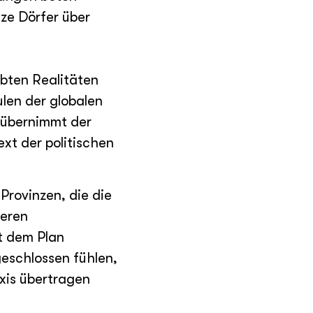
ze Dörfer über
ebten Realitäten
len der globalen
 übernimmt der
ext der politischen
rovinzen, die die
deren
ht dem Plan
geschlossen fühlen,
axis übertragen