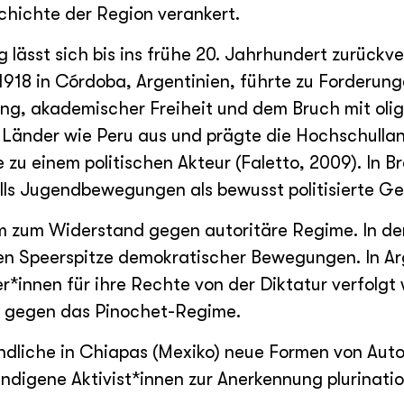
schichte der Region verankert.
ässt sich bis ins frühe 20. Jahrhundert zurückve
1918 in Córdoba, Argentinien, führte zu Forderun
ng, akademischer Freiheit und dem Bruch mit oli
e Länder wie Peru aus und prägte die Hochschulla
e zu einem politischen Akteur (Faletto, 2009). In B
lls Jugendbewegungen als bewusst politisierte Ge
m zum Widerstand gegen autoritäre Regime. In de
n Speerspitze demokratischer Bewegungen. In Arg
er*innen für ihre Rechte von der Diktatur verfolgt 
d gegen das Pinochet-Regime.
ndliche in Chiapas (Mexiko) neue Formen von Aut
 indigene Aktivist*innen zur Anerkennung plurinati