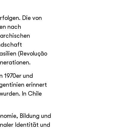
rfolgen. Die von
gen nach
garchischen
ndschaft
rasilien (Revolução
nerationen.
n 1970er und
entinien erinnert
wurden. In Chile
onomie, Bildung und
onaler Identität und