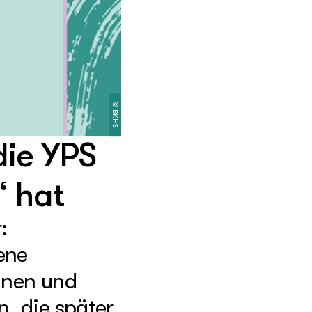
©
BKHS
die YPS
“ hat
:
ene
nnen und
, die später