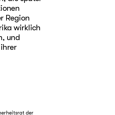
tionen
er Region
ika wirklich
n, und
ihrer
erheitsrat der