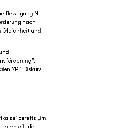
che Bewegung Ni
orderung nach
n Gleichheit und
 und
ensförderung“,
alen YPS Diskurs
ka sei bereits „im
Jahre gilt die