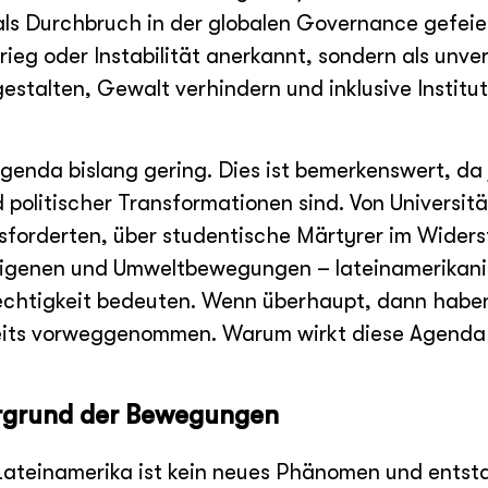
ls Durchbruch in der globalen Governance gefeie
ieg oder Instabilität anerkannt, sondern als unve
gestalten, Gewalt verhindern und inklusive Institu
Agenda bislang gering. Dies ist bemerkenswert, d
d politischer Transformationen sind. Von Universit
usforderten, über studentische Märtyrer im Wider
indigenen und Umweltbewegungen – lateinamerikan
rechtigkeit bedeuten. Wenn überhaupt, dann habe
eits vorweggenommen. Warum wirkt diese Agenda d
tergrund der Bewegungen
 Lateinamerika ist kein neues Phänomen und entst