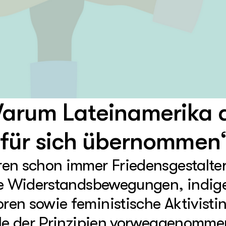
 Warum Lateinamerika 
„für sich übernommen
en schon immer Friedensgestalter
che Widerstandsbewegungen, indig
en sowie feministische Aktivisti
ele der Prinzipien vorweggenommen