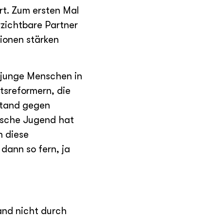
rt. Zum ersten Mal
rzichtbare Partner
tionen stärken
a junge Menschen in
ätsreformern, die
stand gegen
ische Jugend hat
n diese
ann so fern, ja
and nicht durch