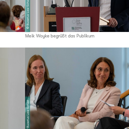
Bucerius Law School
©
Meik Woyke begrüßt das Publikum
Bucerius Law School