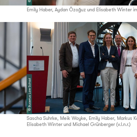
©
Emily Haber, Aydan Özoğuz und Elisabeth Winter im 
Bucerius Law School
©
Sascha Suhrke, Meik Woyke, Emily Haber, Markus K
Elisabeth Winter und Michael Grünberger (v.l.n.r.)