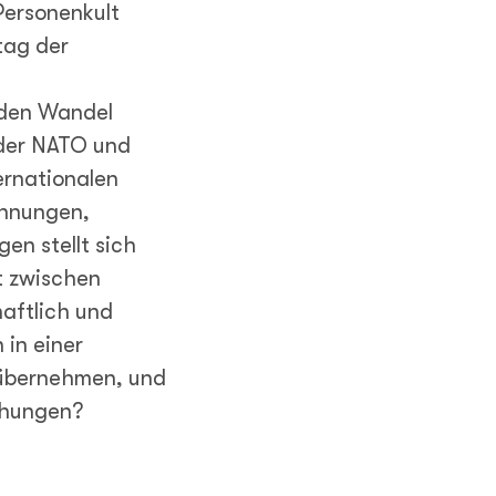
Personenkult
tag der
nden Wandel
d der NATO und
ernationalen
annungen,
en stellt sich
t zwischen
haftlich und
 in einer
 übernehmen, und
ehungen?