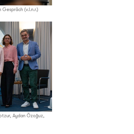
Gespräch (v.l.n.r.)
otzur, Aydan Özoğuz,