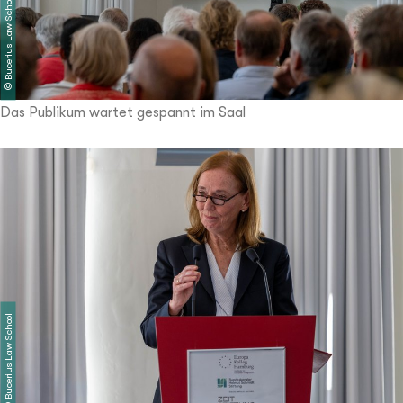
Bucerius Law School
©
Das Publikum wartet gespannt im Saal
Bucerius Law School