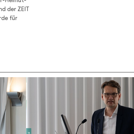
er-Helmut-
nd der ZEIT
de für