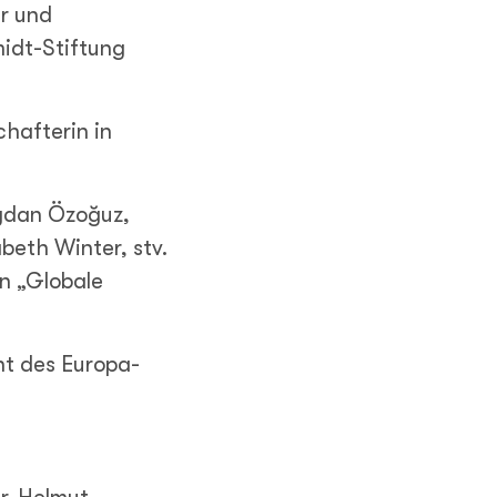
r und
idt-Stiftung
hafterin in
Aydan Özoğuz,
beth Winter, stv.
n „Globale
nt des Europa-