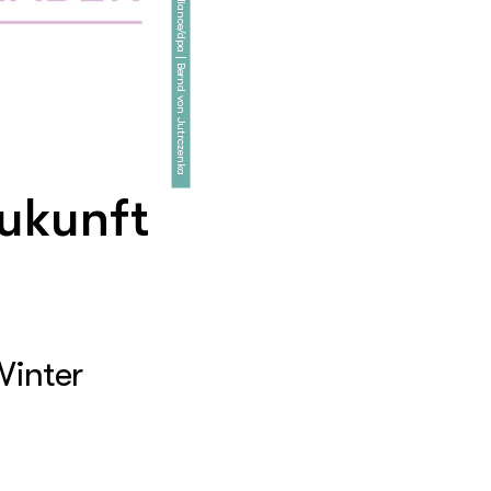
picture alliance/dpa | Bernd von Jutrczenka
ukunft
Winter