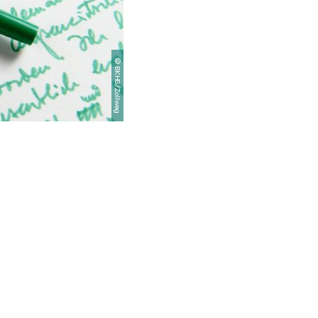
©
BKHS/Zollweg