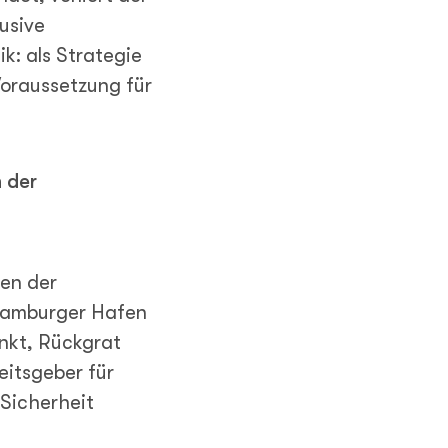
usive
k: als Strategie
Voraussetzung für
 der
hen der
 Hamburger Hafen
nkt, Rückgrat
eitsgeber für
Sicherheit