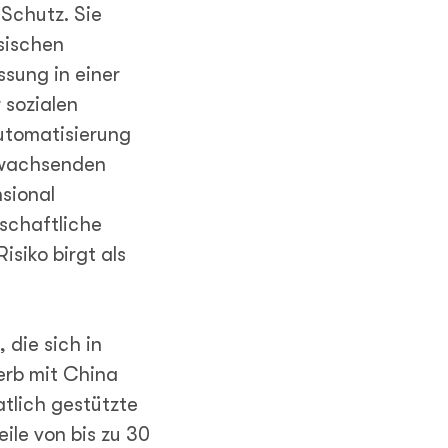
 Schutz. Sie
sischen
sung in einer
 sozialen
Automatisierung
 wachsenden
nsional
lschaftliche
siko birgt als
 die sich in
rb mit China
atlich gestützte
eile von bis zu 30