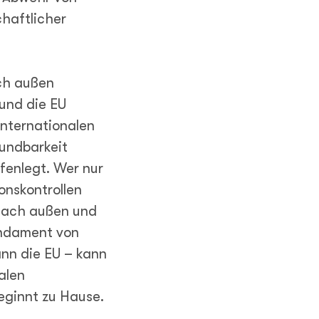
haftlicher
ach außen
und die EU
internationalen
wundbarkeit
fenlegt. Wer nur
ionskontrollen
nach außen und
undament von
ann die EU – kann
alen
eginnt zu Hause.