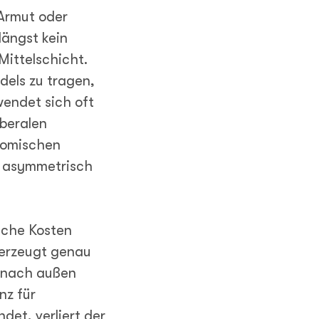
 Armut oder
längst kein
Mittelschicht.
dels zu tragen,
endet sich oft
iberalen
nomischen
o asymmetrisch
iche Kosten
 erzeugt genau
e nach außen
nz für
et, verliert der