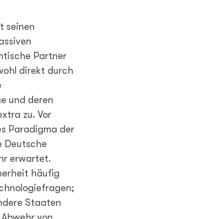
t seinen
assiven
antische Partner
wohl direkt durch
e
ge und deren
xtra zu. Vor
ues Paradigma der
ne Deutsche
hr erwartet.
herheit häufig
echnologiefragen;
andere Staaten
 Abwehr von