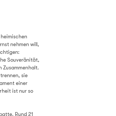
r heimischen
ernst nehmen will,
ichtigen:
che Souveränität,
en Zusammenhalt.
trennen, sie
ament einer
heit ist nur so
ebatte. Rund 21