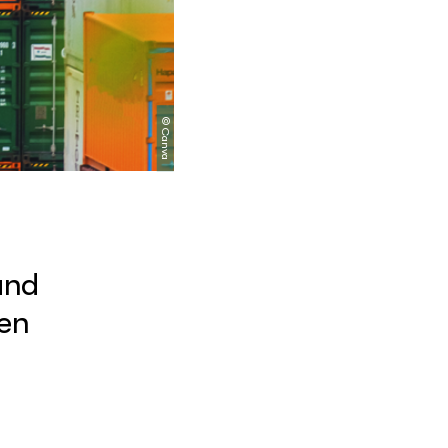
©
Canva
und
hen