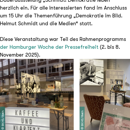
Dauerausstellung „Schmidt! Demokratie leben“
herzlich ein. Für alle Interessierten fand im Anschluss
um 15 Uhr die Themenführung „Demokratie im Bild.
Helmut Schmidt und die Medien“ statt.
Diese Veranstaltung war Teil des Rahmenprogramms
der Hamburger Woche der Pressefreiheit
(2. bis 8.
November 2025).
BKHS/Rieth
BKHS/Rieth
©
©