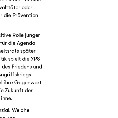
walttäter oder
ür die Prävention
tive Rolle junger
für die Agenda
eitsrats später
ik spielt die YPS-
 des Friedens und
ngriffskriegs
hl ihre Gegenwart
ie Zukunft der
 inne.
zial. Welche