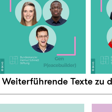
BKHS
BKHS
©
©
Weiterführende Texte zu 