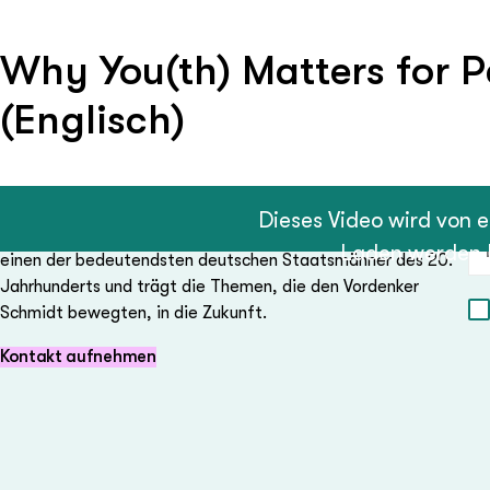
Why You(th) Matters for P
(Englisch)
Exte
Ne
Dieses Video wird von e
Die Bundeskanzler-Helmut-Schmidt-Stiftung erinnert an
E-
Laden werden D
einen der bedeutendsten deutschen Staatsmänner des 20.
Jahrhunderts und trägt die Themen, die den Vordenker
Schmidt bewegten, in die Zukunft.
Kontakt aufnehmen