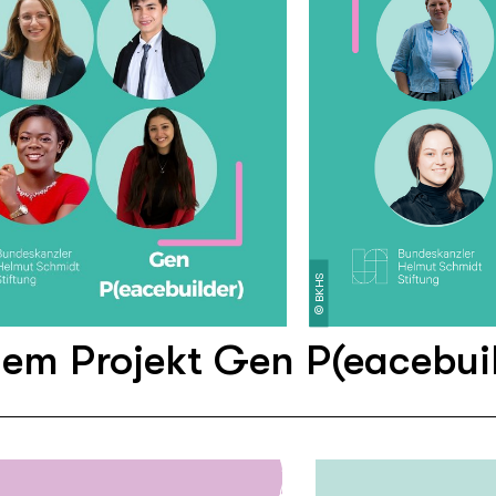
BKHS
©
dem Projekt Gen P(eacebui