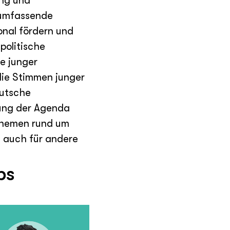
ung und
 umfassende
onal fördern und
politische
e junger
die Stimmen junger
eutsche
zung der Agenda
 Themen rund um
n auch für andere
ps