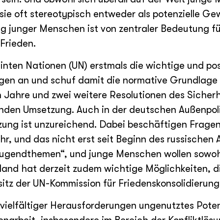
ie oft stereotypisch entweder als potenzielle Ge
ung junger Menschen ist von zentraler Bedeutung f
Frieden.
inten Nationen (UN) erstmals die wichtige und posi
en an und schuf damit die normative Grundlage 
n Jahre und zwei weitere Resolutionen des Sicherh
nden Umsetzung. Auch in der deutschen Außenpolit
zung ist unzureichend. Dabei beschäftigen Fragen
, und das nicht erst seit Beginn des russischen A
 „Jugendthemen“, und junge Menschen wollen sowo
hland hat derzeit zudem wichtige Möglichkeiten, d
itz der UN-Kommission für Friedenskonsolidierung
vielfältiger Herausforderungen ungenutztes Poten