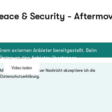
eace & Security - Aftermov
rner Videoinhalt
wsletter abonnieren
inem externen Anbieter bereitgestellt. Beim
Mail-Adresse (Pflichtfeld)
aten an den Anbieter übertragen.
Video laden
Mit dem Absenden dieser Nachricht akzeptiere ich die
Datenschutzerklärung.