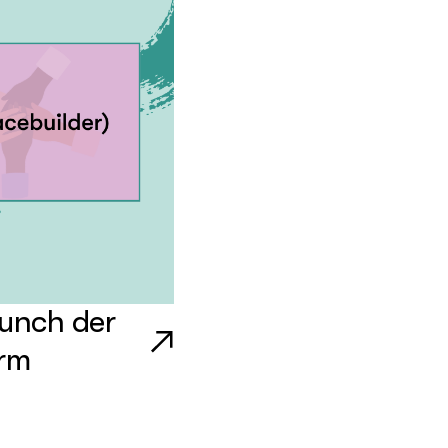
aunch der
orm