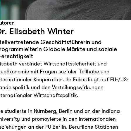
pf
©
utoren
r. Elisabeth Winter
tellvertretende Geschäftsführerin und
rogrammleiterin Globale Märkte und soziale
erechtigkeit
lisabeth verbindet Wirtschaftssicherheit und
eoökonomie mit Fragen sozialer Teilhabe und
nternationaler Kooperation. Ihr Fokus liegt auf EU-/US-
andelspolitik und den Verteilungswirkungen
nternationaler Wirtschaftspolitik.
ie studierte in Nürnberg, Berlin und an der Indiana
niversity und promovierte in den Internationalen
eziehungen an der FU Berlin. Berufliche Stationen