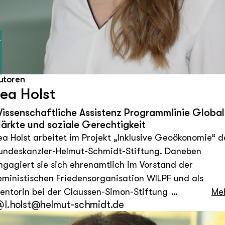
pf
©
utoren
ea Holst
issenschaftliche Assistenz Programmlinie Globa
ärkte und soziale Gerechtigkeit
ea Holst arbeitet im Projekt „Inklusive Geoökonomie“ d
undeskanzler-Helmut-Schmidt-Stiftung. Daneben
ngagiert sie sich ehrenamtlich im Vorstand der
eministischen Friedensorganisation WILPF und als
entorin bei der Claussen-Simon-Stiftung in Hamburg.
Me
l.holst@helmut-schmidt.de
uvor arbeitete sie als Projektmanagerin bei der
rganisation FAIR SHARE of Women Leaders, die sich fü