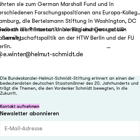
ührten sie zum German Marshall Fund und in
erschiedenen Forschungspositionen ans Europa-Kolleg
amburg, die Bertelsmann Stiftung in Washington, DC
owie an die Princeton University und Georgetown
lisabeth lehrt Internationale Beziehungen und US-
niversity.
ußenwirtschaftspolitik an der HTW Berlin und der FU
erlin.
e.winter@helmut-schmidt.de
Die Bundeskanzler-Helmut-Schmidt-Stiftung erinnert an einen der
bedeutendsten deutschen Staatsmänner des 20. Jahrhunderts und
trägt die Themen, die den Vordenker Schmidt bewegten, in die
Zukunft.
Kontakt aufnehmen
Newsletter abonnieren
E-Mail-Adresse (Pflichtfeld)